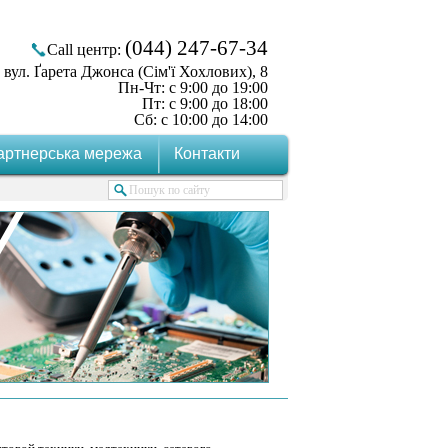
(044) 247-67-34
Call центр:
 вул. Ґарета Джонса (Сім'ї Хохлових), 8
Пн-Чт: с 9:00 до 19:00
Пт: с 9:00 до 18:00
Сб: с 10:00 до 14:00
артнерська мережа
Контакти
Пошук по сайту