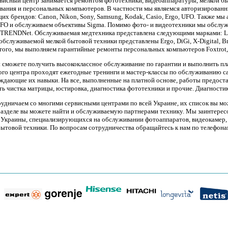
висный центр занимается ремонтом фототехники, видеоаппаратуры, мелкой бы
вания и персональных компьютеров. В частности мы являемся авторизирован
их брендов: Canon, Nikon, Sony, Samsung, Kodak, Casio, Ergo, UFO. Также мы
UFO и обслуживаем объективы Sigma. Помимо фото- и видеотехники мы обслуж
 TRENDNet. Обслуживаемая медтехника представлена следующими марками: Long
обслуживаемой мелкой бытовой техники представлены Ergo, DiGi, X-Digital, Bravi
того, мы выполняем гарантийные ремонты персональных компьютеров Foxtrot, Br
ы сможете получить высококлассное обслуживание по гарантии и выполнить 
ого центра проходят ежегодные тренинги и мастер-классы по обслуживанию с
ждающие их навыки. На все, выполненные на платной основе, работы предостав
сть чистка матрицы, юстировка, диагностика фототехники и прочие. Диагности
удничаем со многими сервисными центрами по всей Украине, их список вы мо
разделе вы можете найти и обслуживаемую партнерами технику. Мы заинтерес
 Украины, специализирующихся на обслуживании фотоаппаратов, видеокамер, 
бытовой техники. По вопросам сотрудничества обращайтесь к нам по телефона