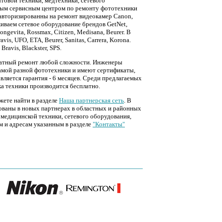
товой техники, медтехники, сетевого
ным сервисным центром по ремонту фототехники
 авторизированны на ремонт видеокамер Canon,
иваем сетевое оборудование брендов GetNet,
evita, Rossmax, Citizen, Medisana, Beurer. В
s, UFO, ETA, Beurer, Sanitas, Carrera, Korona.
avis, Blackster, SPS.
платный ремонт любой сложности. Инженеры
амой разной фототехники и имеют сертификаты,
ляется гарантия - 6 месяцев. Среди предлагаемых
ка техники производится бесплатно.
жете найти в разделе
Наша партнерская сеть
. В
ованы в новых партнерах в областных и районных
медицинской техники, сетевого оборудования,
м и адресам указанным в разделе
"Контакты"