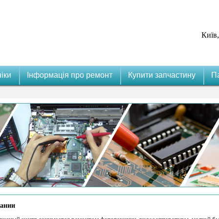
Київ,
іки
Інформація про ремонт
Купити запчастину
П
ании