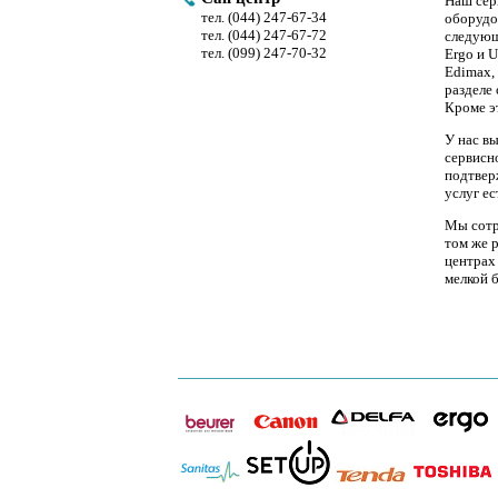
Наш сер
тел. (044) 247-67-34
оборудо
тел. (044) 247-67-72
следующ
тел. (099) 247-70-32
Ergo и 
Edimax,
разделе 
Кроме э
У нас в
сервисн
подтвер
услуг е
Мы сотр
том же 
центрах
мелкой 