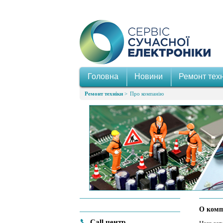
Головна
Новини
Ремонт техн
Ремонт техніки
Про компанію
О комп
Call центр